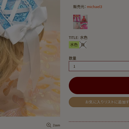
販売元：
michael3
TITLE:
水色
水色
白
数量
お気に入りリストに追加
Zoom