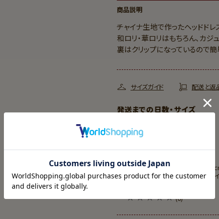
商品説明
チャイナ生地で作ったヘッドドレ
和ロリ・華ロリはもちろん、カジ
裏はクリップになっているので簡
サイズガイド
配送と返
発送までの日数・サイズ
発送ま
での日
7日
数
全体の大きさ:30c
サイズ
安です。ハンドメ
(0)