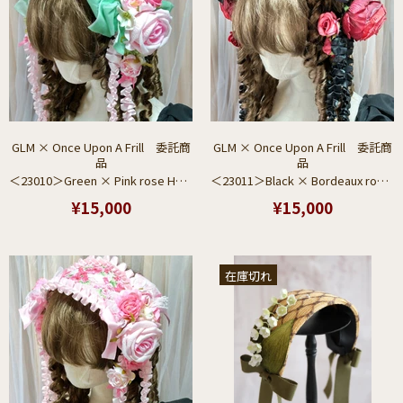
GLM × Once Upon A Frill 委託商
GLM × Once Upon A Frill 委託商
品
品
＜23010＞Green × Pink rose Headdress
＜23011＞Black × Bordeaux rose Headdress
¥15,000
¥15,000
在庫切れ