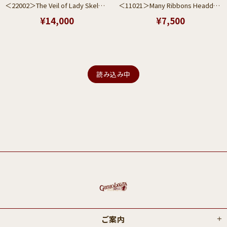
＜22002＞The Veil of Lady Skeleton
＜11021＞Many Ribbons Headdress (Pink)
¥14,000
¥7,500
読み込み中
ご案内