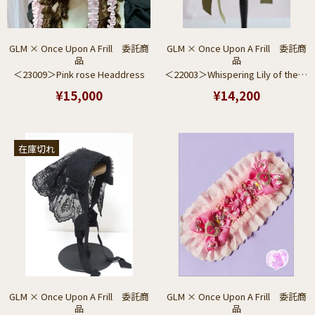
GLM × Once Upon A Frill 委託商
GLM × Once Upon A Frill 委託商
品
品
＜23009＞Pink rose Headdress
＜22003＞Whispering Lily of the Valley
¥15,000
¥14,200
在庫切れ
GLM × Once Upon A Frill 委託商
GLM × Once Upon A Frill 委託商
品
品