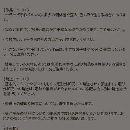
《作品について》
･一点一点手作りのため、多少の個体差や歪み、色ムラが生じる場合がありま
す。
･
写真と実物では色味や質感が若干異なる場合があります。ご了承ください。
･
金属アレルギーをお持ちの方はご使用をお控えください。
･
小さなパーツを使用している作品は、小さなお子様やペットが誤飲しないよ
う十分ご注意ください。
･
使用している素材によっては水濡れや摩擦により色落ちや色移りする場合が
あります。お取り扱いには十分ご注意ください。
《発送について》
･基本的にクリックポストもしくは定形外郵便にて発送させて頂きます。
定形
外郵便での発送は、追跡や補償がありませんのでご心配な方は別の発送方法
を選択してください。
･
発送後の破損や紛失については、責任を負いかねます。
･受注生産の商品については
発送まで数日お時間をいただいております。お
急ぎの場合は余裕を持った注文をよろしくお願い致します。
《その他》