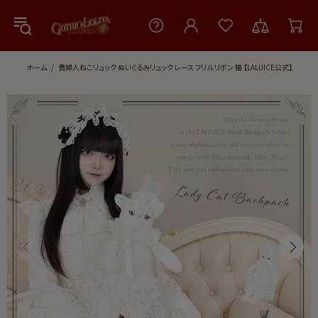
ホーム
貴婦人ねこリュック ぬいぐるみリュック レース フリル リボン 猫 【LALUICE公式】