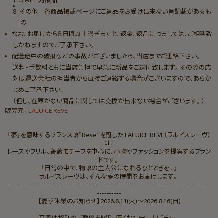
その他 各商品掲載ページにご返品をお受け出来ない旨記載があるも
の
なお、お届けから８日間以上過ぎますと、返金、返品につましては、ご相談致
しかねますのでご了承下さい。
配送途中の破損などの事故がございましたら、当店までご連絡下さい。
送料・手数料ともに当店負担で早急に新品をご送付致します。その際の応
対は運送会社の担当者から直接ご連絡する場合がございますので、あらか
じめご了承下さい。
（但し、在庫がない商品に関しては交換が出来ない場合がございます。）
販売元：
LALUICE REVE
「夢」を意味するフランス語“Reve”を冠した LALUICE REVE（ラルイスレーヴ）
は、
レースやフリル、薔薇モチーフを中心に、小物やファッションを提案するブラン
ドです。
「日常の中で、物語の主人公になれるひとときを...」
ラルイスレーヴは、そんな夢の時間をお届けします。
-------------------------------------------------------------------------------------
----------
【夏季休業のお知らせ】2026.8.11(火)～2026.8.16(日)
平素は格別のご愛顧を賜り、厚くお礼申し上げます。