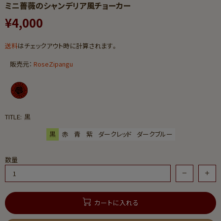
ミニ薔薇の​シャンデリア風チョーカー
¥4,000
送料
はチェックアウト時に計算されます。
販売元：
RoseZipangu
TITLE:
黒
黒
赤
青
紫
ダークレッド
ダークブルー
数量
カートに入れる