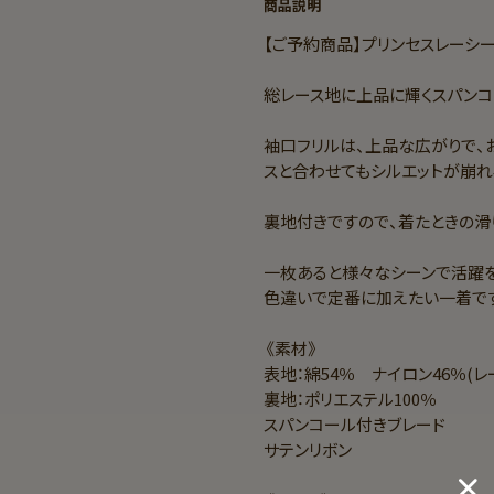
商品説明
【ご予約商品】プリンセスレーシー
総レース地に上品に輝くスパンコ
袖口フリルは、上品な広がりで、
スと合わせてもシルエットが崩れ
裏地付きですので、着たときの滑
一枚あると様々なシーンで活躍を
色違いで定番に加えたい一着です
《素材》
表地：綿54％ ナイロン46％(
裏地：ポリエステル100％
スパンコール付きブレード
サテンリボン