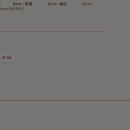
バスト 90cm ・肩幅 35cm ・袖丈 55cm ・
m（B.Pから）
・オフ白