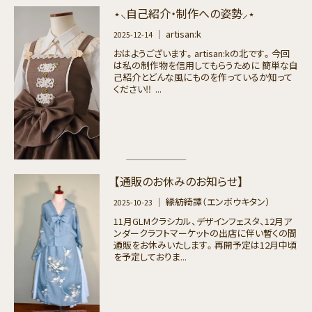
⋆⸜自己紹介・制作への姿勢⸝⋆
｜ artisan:k
2025-12-14
おはようございます。artisan:kの北です。今回
は私の制作物を信用してもらうために 簡単な自
己紹介とどんな風にものを作っているか知って
ください‼︎ ...
【通販のお休みのお知らせ】
｜ 縁紡綺譚（エンボウキタン）
2025-10-23
11月GLMクラシカル、デザインフェスタ、12月ア
ンダークラフトマーケットの出店に伴い暫くの間
通販をお休みいたします。再開予定は12月中頃
を予定しておりま...