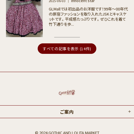
｜ innocent star
2025-06-03
GLMallでは初出品のお洋服です！99年〜00年代
の原宿ファッションを取り入れたJSKとキャスケ
ットです。平成感たっぷりです。ぜひこれを着て
竹下通りを歩...
すべての記事を表示 (14件)
ご案内
© 2024 GOTHIC AND LOLITA MARKET