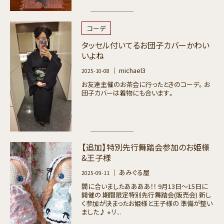
コーデ
タッセル付いてるお団子カバーかわい
いよね
｜ michael3
2025-10-08
お友達主催のお茶会に行ったときのコーデ。お
団子カバーは着物にも合います。
【追加】特別先行舞踏会参加のお姫様
&王子様
｜ あみぐる屋
2025-09-11
間に合いましたああああ！！ 9月13日〜15日に
開催の 期間限定特別先行舞踏会(販売会) 新し
く参加が決まったお姫様と王子様の 準備が整い
ました♪ ⭐︎リ...