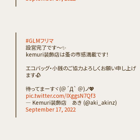
#GLMフリマ
設営完了です〜✨
kemuri装飾店は蚤の市感満載です！
エコバッグ・小銭のご協力よろしくお願い申し上げ
ます🥀
待ってまーすヾ(＠´Д` ＠)ノ💖
pic.twitter.com/IXggsN7Qf3
— Kemuri装飾店 あき (@aki_akinz)
September 17, 2022