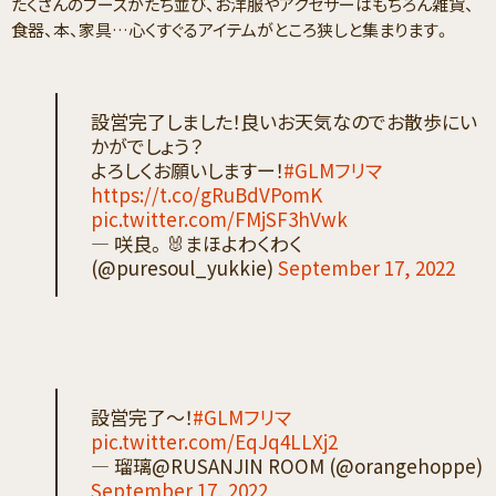
たくさんのブースがたち並び、お洋服やアクセサーはもちろん雑貨、
食器、本、家具…心くすぐるアイテムがところ狭しと集まります。
設営完了しました！良いお天気なのでお散歩にい
かがでしょう？
よろしくお願いしますー！
#GLMフリマ
https://t.co/gRuBdVPomK
pic.twitter.com/FMjSF3hVwk
— 咲良。🐰まほよわくわく
(@puresoul_yukkie)
September 17, 2022
設営完了〜！
#GLMフリマ
pic.twitter.com/EqJq4LLXj2
— 瑠璃@RUSANJIN ROOM (@orangehoppe)
September 17, 2022