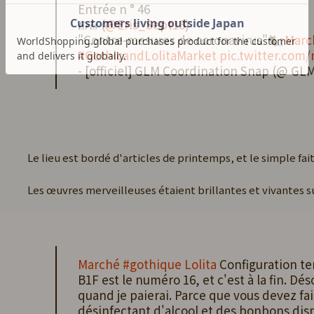
Entrée n ° 46
𝐸𝑟𝑖𝑠 (
@Eris_Sept13
)
"Contre-mesures de coronavirus"🐈️』
Marc
#GothicandLolitaMarket
pic.twitter.com
- [officiel] GLM Coordination Snap (@ G
Le lieu est bordé d'articles de printemps, et le simple fa
Les œuvres merveilleuses étaient brillantes et vivantes su
Marché #gothique Lolita
Configuration t
B1F est le numéro 16, et c'est à la fin. Dés
quand je paierai. Parce que vous devez f
désinfectant d'alcool et des bonbons dis