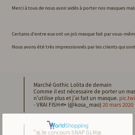
Merci à tous de nous avoir aidés à porter nos masques ma
Certains d'entre eux ont un joli masque fait par vous-mêm
Nous avons été très impressionnés par les clients qui son
Marché Gothic Lolita de demain
Comme il est nécessaire de porter un mas
n'utilise plus et j'ai fait un masque.
pic.tw
- VRAI FISH🐟 (@kosa_mao)
20 mars 2020
"🎀3e concours SNAP GLM🎀