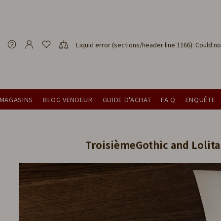
Liquid error (sections/header line 1166): Could n
 MAGASINS
BLOG VENDEUR
GUIDE D'ACHAT
FA Q
ENQUÊTE
TroisièmeGothic and Lolita