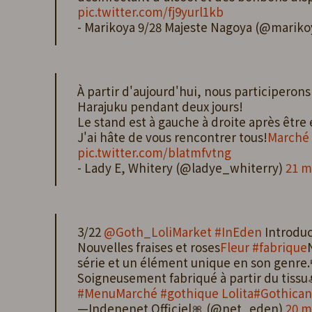
pic.twitter.com/fj9yurl1kb
- Marikoya 9/28 Majeste Nagoya (@mariko
À partir d'aujourd'hui, nous participerons
Harajuku pendant deux jours!
Le stand est à gauche à droite après être
J'ai hâte de vous rencontrer tous!
Marché 
pic.twitter.com/blatmfvtng
- Lady E, Whitery (@ladye_whiterry)
21 m
3/22
@Goth_LoliMarket
#InEden
Introduc
Nouvelles fraises et roses
Fleur #fabrique
série et un élément unique en son genre.
Soigneusement fabriqué à partir du tissu
#Menu
Marché #gothique Lolita
#Gothican
—Indenenet Officiel🎀 (@net_eden)
20 m