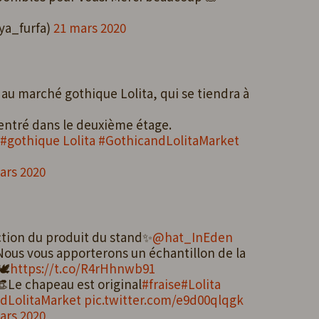
ya_furfa)
21 mars 2020
 au marché gothique Lolita, qui se tiendra à
 entré dans le deuxième étage.
#gothique Lolita
#GothicandLolitaMarket
ars 2020
tion du produit du stand✨
@hat_InEden
Nous vous apporterons un échantillon de la
🕊
https://t.co/R4rHhnwb91
👒Le chapeau est original
#fraise
#Lolita
dLolitaMarket
pic.twitter.com/e9d00qlqgk
ars 2020