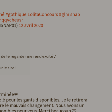
hé #gothique Lolita
Concours #glm snap
/nqqvcheusr
LMSNAP01)
12 avril 2020
it de le regarder me rend excité♪
r le site!
erminée🌹
olé pour les gants disponibles. Je le retirerai
aire le mauvais changement. Nous avons un
ponibles pour vous. Merci beaucoup 🧸