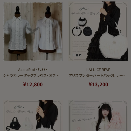
Azai aRiot･ｱﾘｵﾄ･
LALUICE REVE
シャツカラータックブラウス・オフ白（半袖／長袖）S/M/L/LL/3L/5L
アリスワンダーハートバッグL レース フリル ブローチ付き 【LALUICE公式】
¥12,800
¥13,200