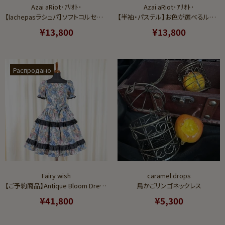
Azai aRiot･ｱﾘｵﾄ･
Azai aRiot･ｱﾘｵﾄ･
【lachepasラシュパ】ソフトコルセット（合皮タイプ）SS/S/M/L/LL/3L/5L≪受注生産≫
【半袖・パステル】お色が選べるルームウェア（パジャマ）☆ラグランスリーブワンピース(ダブルガーゼ)
¥13,800
¥13,800
Распродано
Fairy wish
caramel drops
【ご予約商品】Antique Bloom Dressワンピース（ブルーローズ）
鳥かごリンゴネックレス
¥41,800
¥5,300