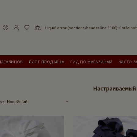
Liquid error (sections/header line 1166): Could n
МАГАЗИНОВ
БЛОГ ПРОДАВЦА
ГИД ПО МАГАЗИНАМ
ЧАСТО 
Настраиваемый
ка: