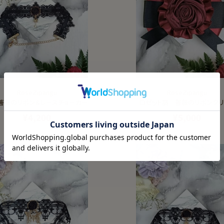
RoseZipangu
RoseZipangu
薔薇のリボン＆レースチョーカー
ロゼット調 薔薇のリボンクリ
¥4,200
¥5,000